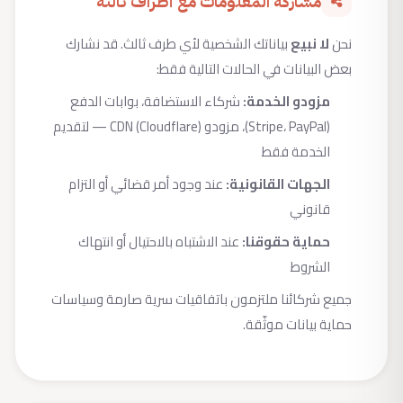
مشاركة المعلومات مع أطراف ثالثة
نحن
لا نبيع
بياناتك الشخصية لأي طرف ثالث. قد نشارك
بعض البيانات في الحالات التالية فقط:
مزودو الخدمة:
شركاء الاستضافة، بوابات الدفع
(Stripe، PayPal)، مزودو CDN (Cloudflare) — لتقديم
الخدمة فقط
الجهات القانونية:
عند وجود أمر قضائي أو التزام
قانوني
حماية حقوقنا:
عند الاشتباه بالاحتيال أو انتهاك
الشروط
جميع شركائنا ملتزمون باتفاقيات سرية صارمة وسياسات
حماية بيانات موثّقة.