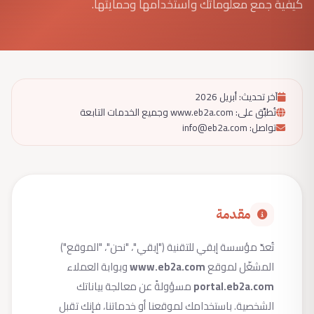
كيفية جمع معلوماتك واستخدامها وحمايتها.
آخر تحديث: أبريل 2026
تُطبَّق على: www.eb2a.com وجميع الخدمات التابعة
تواصل: info@eb2a.com
مقدمة
تُعدّ مؤسسة إبقي للتقنية ("إبقي"، "نحن"، "الموقع")
المشغّل لموقع
www.eb2a.com
وبوابة العملاء
portal.eb2a.com
مسؤولةً عن معالجة بياناتك
الشخصية. باستخدامك لموقعنا أو خدماتنا، فإنك تقبل