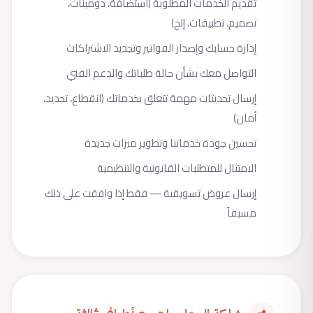
تقديم الخدمات المطلوبة (استضافة، دومينات،
تصميم، تطبيقات، إلخ)
إدارة حسابك وإصدار الفواتير وتجديد الاشتراكات
التواصل معك بشأن حالة طلباتك والدعم الفني
إرسال تحديثات مهمة تتعلق بخدماتك (انقطاع، تجديد،
أمان)
تحسين جودة خدماتنا وتطوير ميزات جديدة
الامتثال للمتطلبات القانونية والتنظيمية
إرسال عروض تسويقية — فقط إذا وافقت على ذلك
مسبقاً