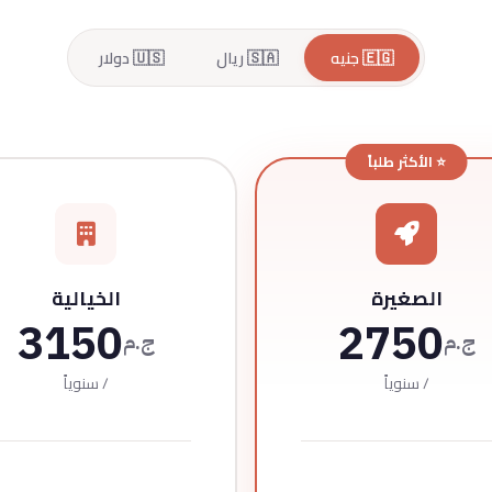
🇪🇬 جنيه
🇸🇦 ريال
🇺🇸 دولار
⭐ الأكثر طلباً
الصغيرة
الخيالية
3150
2750
ج.م
ج.م
/ سنوياً
/ سنوياً