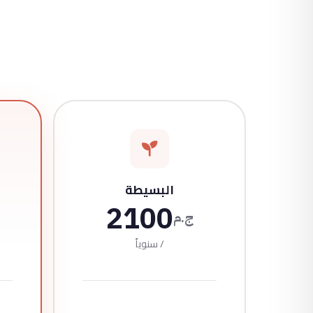
البسيطة
2100
ج.م
/ سنوياً