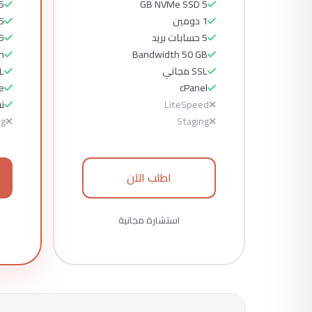
Me SSD
5 GB NVMe SSD
1 دومين
5 دومين
5 حسابات بريد
25 حس
Bandwidth 50 GB
th
SSL مجاني
SSL
e
cPanel
LiteSpeed
نس
ng
Staging
اطلب الآن
استشارة مجانية