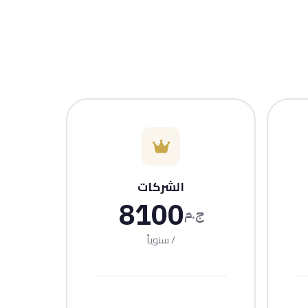
الشركات
8100
ج.م
/ سنوياً