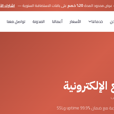
 عرض محدود المدة:
20% خصم
على باقات الاستضافة السنوية —
اشترك الآ
حن
خدماتنا
الأسعار
أعمالنا
المدونة
تواصل معنا
لإلكترونية
استضافة احترافية على خوادم NVMe SSD فائقة السرعة مع ضمان uptime 99.9% وSSL