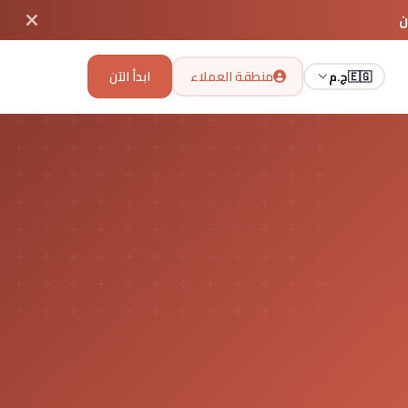
ن
ابدأ الآن
منطقة العملاء
🇪🇬
ج.م