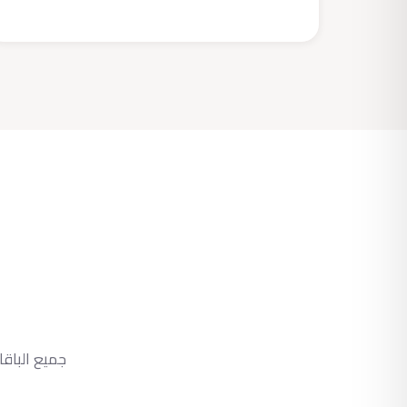
جميع الباقات تشمل SSL مجاني، دعم 24/7، ون