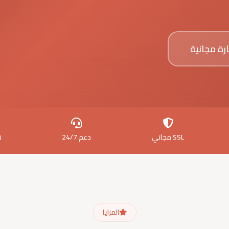
رة مجانية
SSL مجاني
دعم 24/7
ن
المزايا